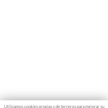
Aviso Legal
Política De Cookies
Política De Protección De Datos
Condiciones De Compra
+34 952 51 47 27
info@carvalformacion.com
C/ Campo de la Iglesia, Portal 8, Local 5
29790- Benajarafe, Málaga
© 2026 All rights reserved by Pettie
Utilizamos cookies propias y de terceros para mejorar su