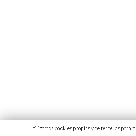
Quiénes Somos
Política D
Cursos
Política D
Empresas Colaboradoras
Condicion
Dpto. De Prácticas
Incidencias
Devoluciones
Contáctenos
© 2026 All rights reserved by Pettie
Utilizamos cookies propias y de terceros para m