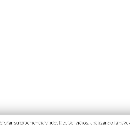
info@carvalformacion.
e Cookies
e Protección De Datos
C/ Campo de la Iglesia, Por
es De Compra
Local 5
29790- Benajarafe, Málag
ejorar su experiencia y nuestros servicios, analizando la nav